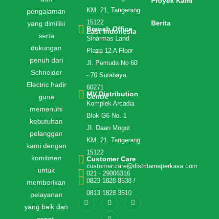
Proyek Kami
KM. 21, Tangerang
pengalaman
15122
Berita
yang dimiliki
Branch Office
East Indonesia
serta
Sinarmas Land
dukungan
Plaza 12 A Floor
penuh dari
Jl. Pemuda No 60
Schneider
- 70 Surabaya
Electric hadir
60271
MV Distribution
Centre
guna
Komplek Arcadia
memenuhi
Blok G6 No. 1
kebutuhan
JI. Daan Mogot
pelanggan
KM. 21, Tangerang
kami dengan
15122
komitmen
Customer Care
customer.care@distritamaperkasa.com
untuk
021 - 29006316
0823 1828 8538 /
memberikan
0813 1828 3510
pelayanan
yang baik dan