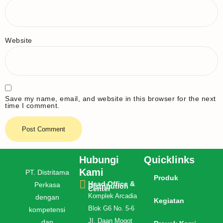
Website
Save my name, email, and website in this browser for the next
time I comment.
Hubungi
Quicklinks
Kami
PT. Distritama
Produk
Head Office &
Perkasa
Distribution
Center
Komplek Arcadia
dengan
Kegiatan
Blok G6 No. 5-6
kompetensi
JI. Daan Mogot
dan