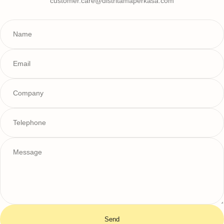
customer.care@distritamaperkasa.com
Send