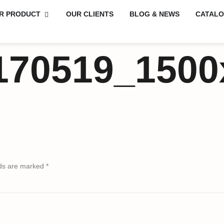
R PRODUCT
OUR CLIENTS
BLOG & NEWS
CATAL
70519_1500
lds are marked
*