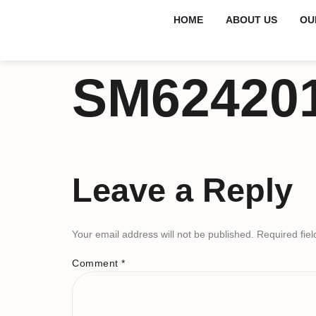
HOME
ABOUT US
OU
SM624201
Leave a Reply
Your email address will not be published.
Required fie
Comment
*