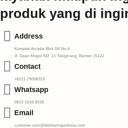
produk yang di ing
Address
Komplek Arcadia Blok G6 No.6
JI. Daan Mogot KM. 21 Tangerang, Banten 15122
Contact
+6221 29006315
Whatsapp
0823 1828 8538
Email
customer.care@distritamaperkasa.com