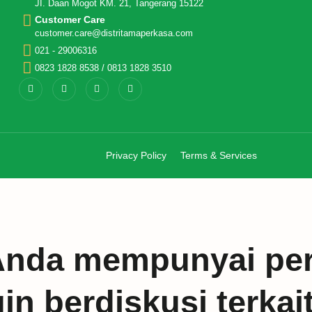
JI. Daan Mogot KM. 21, Tangerang 15122
Customer Care
customer.care@distritamaperkasa.com
021 - 29006316
0823 1828 8538 / 0813 1828 3510
Privacy Policy
Terms & Services
Anda mempunyai per
n berdiskusi terkai