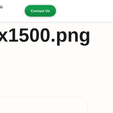
OG
Contact Us
x1500.png