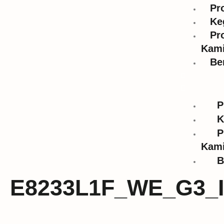
Pr
Ke
Pr
Kam
Be
P
K
P
Kam
B
E8233L1F_WE_G3_I