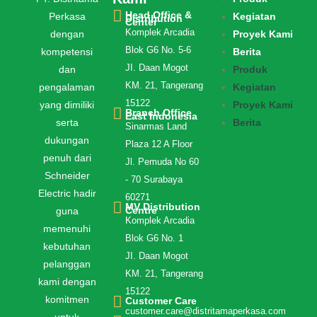
Head Office &
Perkasa
Kegiatan
Distribution
Center
Komplek Arcadia
dengan
Proyek Kami
Blok G6 No. 5-6
kompetensi
Berita
JI. Daan Mogot
dan
Produk
KM. 21, Tangerang
pengalaman
Kegiatan
15122
yang dimiliki
Proyek Kami
Branch Office
East Indonesia
serta
Berita
Sinarmas Land
dukungan
Plaza 12 A Floor
penuh dari
Jl. Pemuda No 60
Schneider
- 70 Surabaya
Electric hadir
60271
MV Distribution
Centre
guna
Komplek Arcadia
memenuhi
Blok G6 No. 1
kebutuhan
JI. Daan Mogot
pelanggan
KM. 21, Tangerang
kami dengan
15122
komitmen
Customer Care
customer.care@distritamaperkasa.com