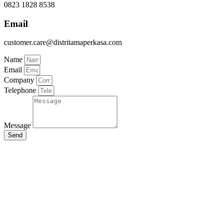
0823 1828 8538
Email
customer.care@distritamaperkasa.com
Name
Email
Company
Telephone
Message
Send