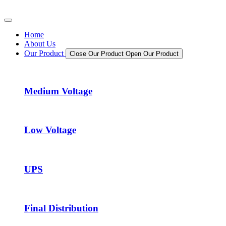
Skip
to
content
Home
About Us
Our Product
Close Our Product
Open Our Product
Medium Voltage
Low Voltage
UPS
Final Distribution