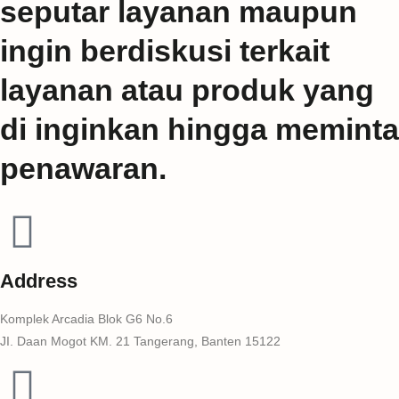
seputar layanan maupun
ingin berdiskusi terkait
layanan atau produk yang
di inginkan hingga meminta
penawaran.
Address
Komplek Arcadia Blok G6 No.6
JI. Daan Mogot KM. 21 Tangerang, Banten 15122