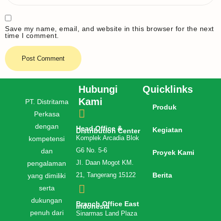
Save my name, email, and website in this browser for the next
time I comment.
Hubungi
Quicklinks
Kami
PT. Distritama
Produk
Perkasa
dengan
Head Office &
Kegiatan
Distribution Center
kompetensi
Komplek Arcadia Blok
dan
G6 No. 5-6
Proyek Kami
pengalaman
JI. Daan Mogot KM.
Berita
yang dimiliki
21, Tangerang 15122
serta
dukungan
Branch Office East
Indonesia
penuh dari
Sinarmas Land Plaza