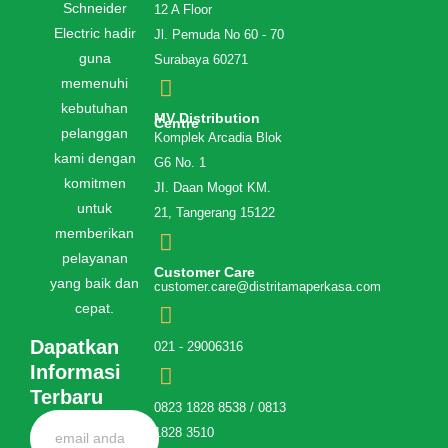
Schneider
12 A Floor
Electric hadir
Jl. Pemuda No 60 - 70
guna
Surabaya 60271
memenuhi
kebutuhan
MV Distribution
Centre
pelanggan
Komplek Arcadia Blok
kami dengan
G6 No. 1
komitmen
JI. Daan Mogot KM.
untuk
21, Tangerang 15122
memberikan
pelayanan
Customer Care
yang baik dan
customer.care@distritamaperkasa.com
cepat.
Dapatkan
021 - 29006316
Informasi
Terbaru
0823 1828 8538 / 0813
1828 3510