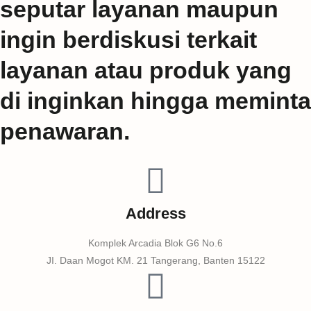
seputar layanan maupun
ingin berdiskusi terkait
layanan atau produk yang
di inginkan hingga meminta
penawaran.
Address
Komplek Arcadia Blok G6 No.6
JI. Daan Mogot KM. 21 Tangerang, Banten 15122