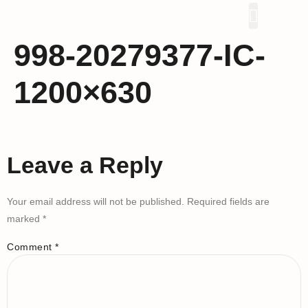
Proyek Kami
998-20279377-IC-
1200×630
Leave a Reply
Your email address will not be published.
Required fields are
marked
*
Comment
*