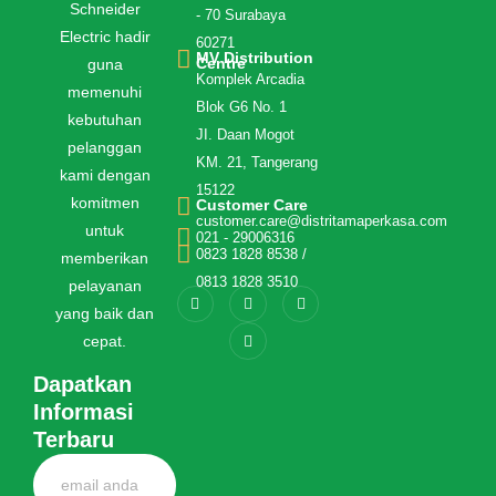
Schneider
- 70 Surabaya
Electric hadir
60271
MV Distribution
Centre
guna
Komplek Arcadia
memenuhi
Blok G6 No. 1
kebutuhan
JI. Daan Mogot
pelanggan
KM. 21, Tangerang
kami dengan
15122
komitmen
Customer Care
customer.care@distritamaperkasa.com
untuk
021 - 29006316
0823 1828 8538 /
memberikan
0813 1828 3510
pelayanan
yang baik dan
cepat.
Dapatkan
Informasi
Terbaru