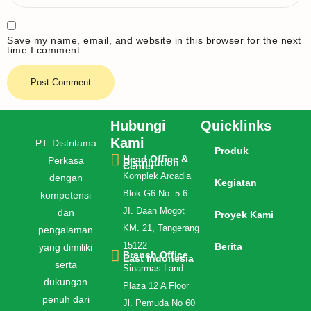
Save my name, email, and website in this browser for the next
time I comment.
Hubungi
Quicklinks
Kami
PT. Distritama
Produk
Head Office &
Perkasa
Distribution
Center
Komplek Arcadia
dengan
Kegiatan
Blok G6 No. 5-6
kompetensi
JI. Daan Mogot
dan
Proyek Kami
KM. 21, Tangerang
pengalaman
15122
Berita
yang dimiliki
Branch Office
East Indonesia
serta
Sinarmas Land
dukungan
Plaza 12 A Floor
penuh dari
Jl. Pemuda No 60