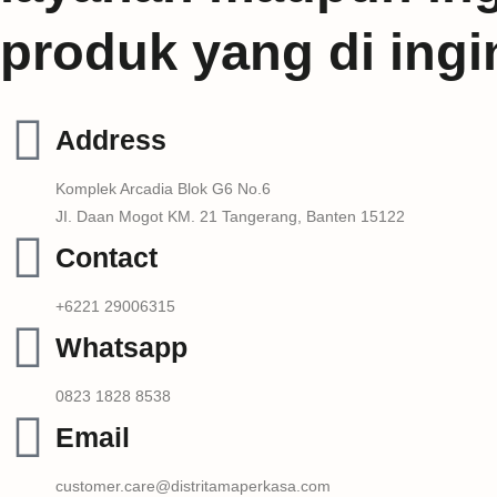
produk yang di ing
Address
Komplek Arcadia Blok G6 No.6
JI. Daan Mogot KM. 21 Tangerang, Banten 15122
Contact
+6221 29006315
Whatsapp
0823 1828 8538
Email
customer.care@distritamaperkasa.com