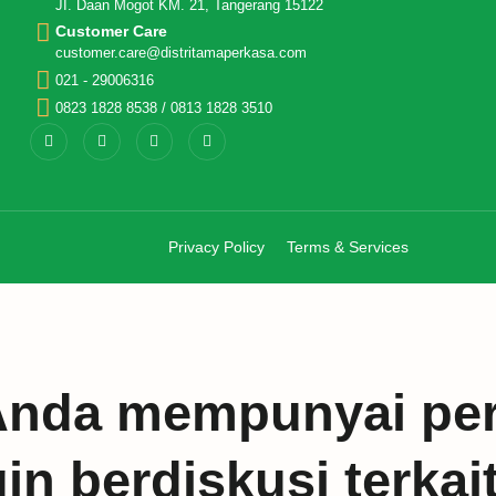
JI. Daan Mogot KM. 21, Tangerang 15122
Customer Care
customer.care@distritamaperkasa.com
021 - 29006316
0823 1828 8538 / 0813 1828 3510
Privacy Policy
Terms & Services
Anda mempunyai per
n berdiskusi terkai