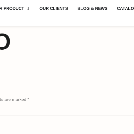
R PRODUCT
OUR CLIENTS
BLOG & NEWS
CATAL
O
lds are marked
*