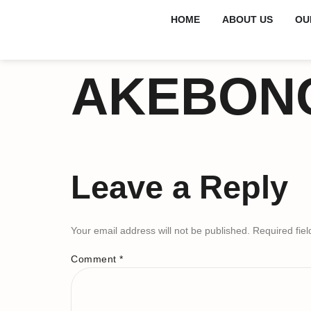
HOME
ABOUT US
OU
AKEBON
Leave a Reply
Your email address will not be published.
Required fie
Comment
*