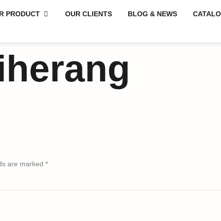
R PRODUCT
OUR CLIENTS
BLOG & NEWS
CATAL
iherang
lds are marked
*