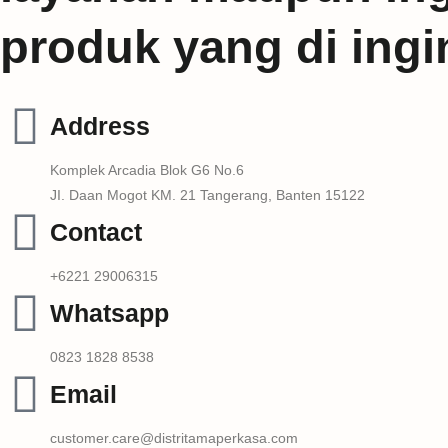
produk yang di ing
Address
Komplek Arcadia Blok G6 No.6
JI. Daan Mogot KM. 21 Tangerang, Banten 15122
Contact
+6221 29006315
Whatsapp
0823 1828 8538
Email
customer.care@distritamaperkasa.com