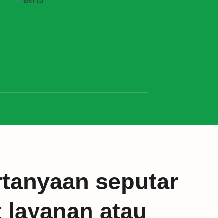
Berita
tanyaan seputar
t layanan atau