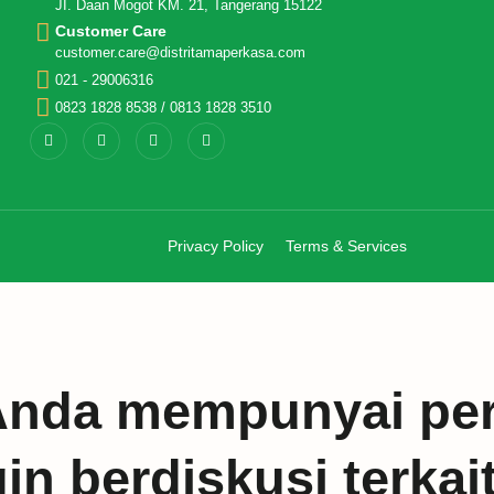
JI. Daan Mogot KM. 21, Tangerang 15122
Customer Care
customer.care@distritamaperkasa.com
021 - 29006316
0823 1828 8538 / 0813 1828 3510
Privacy Policy
Terms & Services
Anda mempunyai per
n berdiskusi terkai