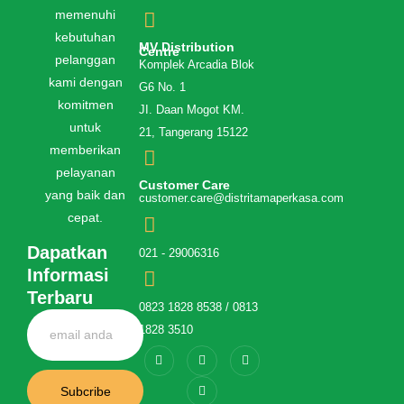
memenuhi
kebutuhan
MV Distribution
Centre
pelanggan
Komplek Arcadia Blok
kami dengan
G6 No. 1
komitmen
JI. Daan Mogot KM.
untuk
21, Tangerang 15122
memberikan
pelayanan
Customer Care
yang baik dan
customer.care@distritamaperkasa.com
cepat.
Dapatkan
021 - 29006316
Informasi
Terbaru
0823 1828 8538 / 0813
1828 3510
Subcribe