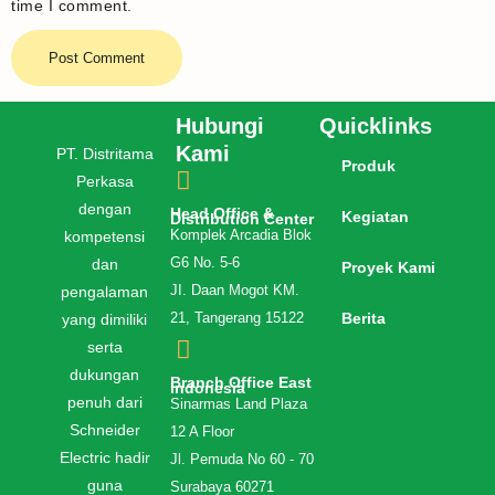
time I comment.
Hubungi
Quicklinks
Kami
PT. Distritama
Produk
Perkasa
dengan
Head Office &
Kegiatan
Distribution Center
kompetensi
Komplek Arcadia Blok
dan
G6 No. 5-6
Proyek Kami
pengalaman
JI. Daan Mogot KM.
Berita
yang dimiliki
21, Tangerang 15122
serta
dukungan
Branch Office East
Indonesia
penuh dari
Sinarmas Land Plaza
Schneider
12 A Floor
Electric hadir
Jl. Pemuda No 60 - 70
guna
Surabaya 60271