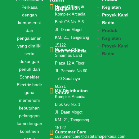
Head Office &
Perkasa
Kegiatan
Distribution
Center
Komplek Arcadia
dengan
Proyek Kami
Blok G6 No. 5-6
kompetensi
Berita
JI. Daan Mogot
dan
Produk
KM. 21, Tangerang
pengalaman
Kegiatan
15122
yang dimiliki
Proyek Kami
Branch Office
East Indonesia
serta
Berita
Sinarmas Land
dukungan
Plaza 12 A Floor
penuh dari
Jl. Pemuda No 60
Schneider
- 70 Surabaya
Electric hadir
60271
MV Distribution
Centre
guna
Komplek Arcadia
memenuhi
Blok G6 No. 1
kebutuhan
JI. Daan Mogot
pelanggan
KM. 21, Tangerang
kami dengan
15122
komitmen
Customer Care
customer.care@distritamaperkasa.com