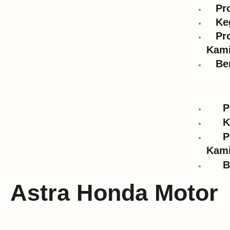
Pr
Ke
Pr
Kam
Be
P
K
P
Kam
B
Astra Honda Motor