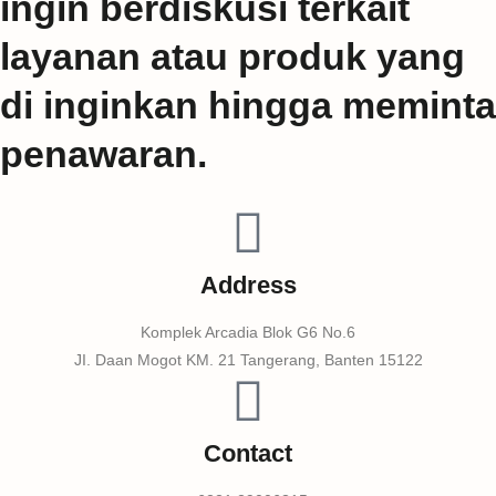
ingin berdiskusi terkait
layanan atau produk yang
di inginkan hingga meminta
penawaran.
Address
Komplek Arcadia Blok G6 No.6
JI. Daan Mogot KM. 21 Tangerang, Banten 15122
Contact