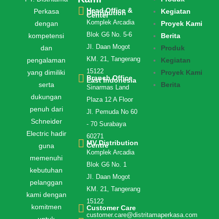
Head Office &
Perkasa
Kegiatan
Distribution
Center
Komplek Arcadia
dengan
Proyek Kami
Blok G6 No. 5-6
kompetensi
Berita
JI. Daan Mogot
dan
Produk
KM. 21, Tangerang
pengalaman
Kegiatan
15122
yang dimiliki
Proyek Kami
Branch Office
East Indonesia
serta
Berita
Sinarmas Land
dukungan
Plaza 12 A Floor
penuh dari
Jl. Pemuda No 60
Schneider
- 70 Surabaya
Electric hadir
60271
MV Distribution
Centre
guna
Komplek Arcadia
memenuhi
Blok G6 No. 1
kebutuhan
JI. Daan Mogot
pelanggan
KM. 21, Tangerang
kami dengan
15122
komitmen
Customer Care
customer.care@distritamaperkasa.com