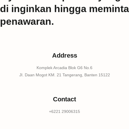
di inginkan hingga meminta
penawaran.
Address
Komplek Arcadia Blok G6 No.6
JI. Daan Mogot KM. 21 Tangerang, Banten 15122
Contact
+6221 29006315