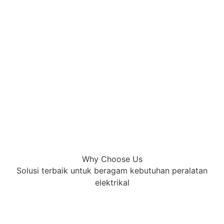
Why Choose Us
Solusi terbaik untuk beragam kebutuhan peralatan
elektrikal
Masa
depan
yang
cerah
dimulai
dari
sebuah
dorongan
untuk
memberi
yang
terbaik
.
Dengan