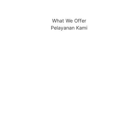
What We Offer
Pelayanan Kami
Pelatihan
Kami memberikan pelatihan untuk: pemilihan
produk, pemasangan don pengoperasian.