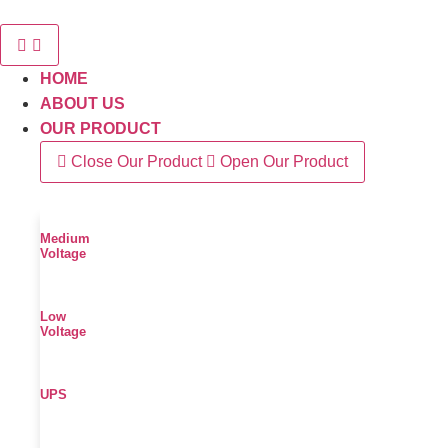
Skip
to
content
HOME
ABOUT US
OUR PRODUCT
Close Our Product
Open Our Product
Medium
Voltage
Low
Voltage
UPS