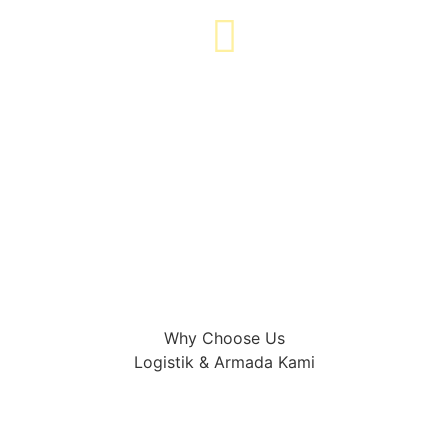
Customer Focus
Kepuasan pelanggan adalah prioritas utama kami.
Why Choose Us
Logistik & Armada Kami