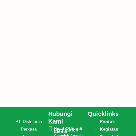
Hubungi
Quicklinks
Kami
PT. Distritama
Produk
Head Office &
Perkasa
Kegiatan
Distribution
Center