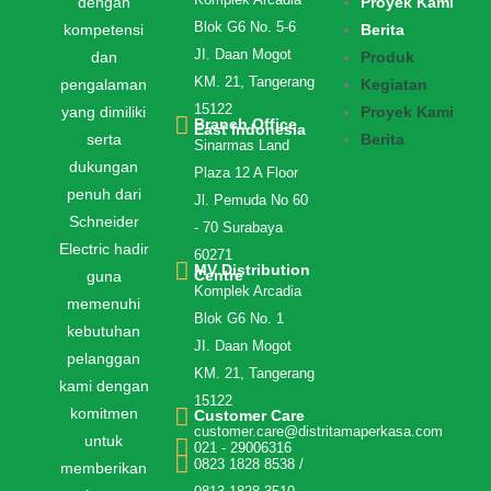
Komplek Arcadia
dengan
Proyek Kami
Blok G6 No. 5-6
kompetensi
Berita
JI. Daan Mogot
dan
Produk
KM. 21, Tangerang
pengalaman
Kegiatan
15122
yang dimiliki
Proyek Kami
Branch Office
East Indonesia
serta
Berita
Sinarmas Land
dukungan
Plaza 12 A Floor
penuh dari
Jl. Pemuda No 60
Schneider
- 70 Surabaya
Electric hadir
60271
MV Distribution
Centre
guna
Komplek Arcadia
memenuhi
Blok G6 No. 1
kebutuhan
JI. Daan Mogot
pelanggan
KM. 21, Tangerang
kami dengan
15122
komitmen
Customer Care
customer.care@distritamaperkasa.com
untuk
021 - 29006316
0823 1828 8538 /
memberikan